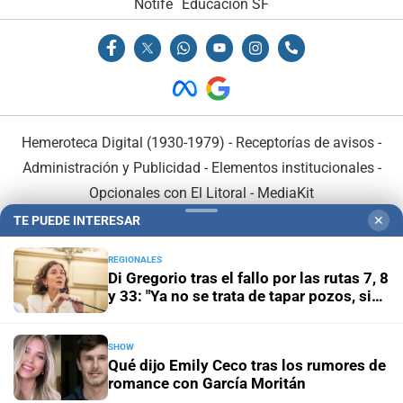
Notife
Educacion SF
Hemeroteca Digital (1930-1979)
-
Receptorías de avisos
-
Administración y Publicidad
-
Elementos institucionales
-
Opcionales con El Litoral
-
MediaKit
TE PUEDE INTERESAR
✕
El Litoral es miembro de:
REGIONALES
Di Gregorio tras el fallo por las rutas 7, 8
y 33: "Ya no se trata de tapar pozos, sino
de obras definitivas"
SHOW
En Asociación con:
Qué dijo Emily Ceco tras los rumores de
romance con García Moritán