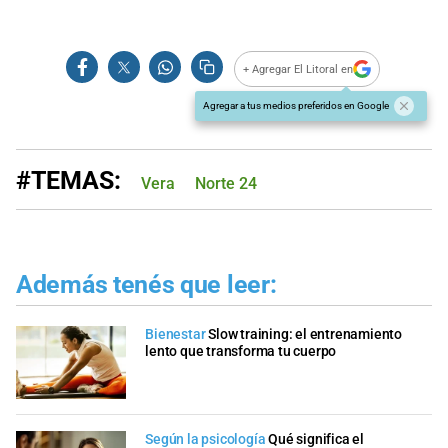
+ Agregar El Litoral en
Agregar a tus medios preferidos en Google
#TEMAS:
Vera
Norte 24
Además tenés que leer:
Bienestar
Slow training: el entrenamiento
lento que transforma tu cuerpo
Según la psicología
Qué significa el