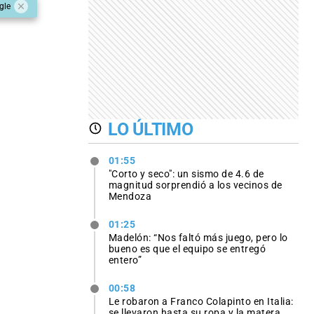
gle
LO ÚLTIMO
01:55
"Corto y seco": un sismo de 4.6 de
magnitud sorprendió a los vecinos de
Mendoza
01:25
Madelón: “Nos faltó más juego, pero lo
bueno es que el equipo se entregó
entero”
00:58
Le robaron a Franco Colapinto en Italia:
se llevaron hasta su ropa y la matera