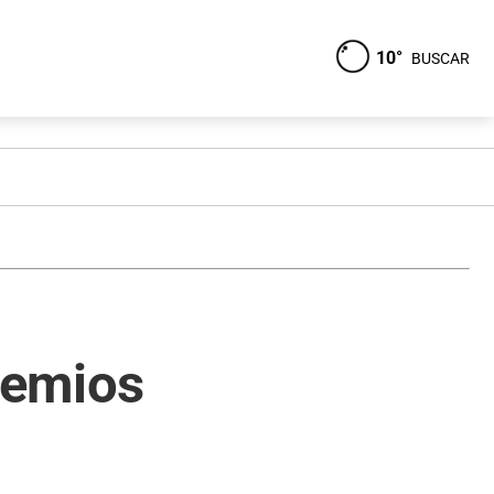
10°
BUSCAR
remios