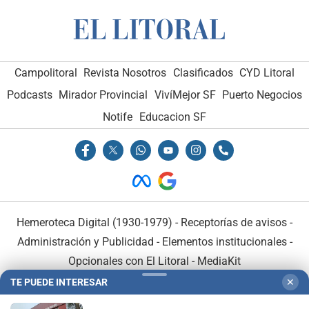
Campolitoral
Revista Nosotros
Clasificados
CYD Litoral
Podcasts
Mirador Provincial
VivíMejor SF
Puerto Negocios
Notife
Educacion SF
Hemeroteca Digital (1930-1979)
-
Receptorías de avisos
-
Administración y Publicidad
-
Elementos institucionales
-
Opcionales con El Litoral
-
MediaKit
TE PUEDE INTERESAR
✕
El Litoral es miembro de: