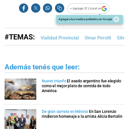
+ Agregar El Litoral en
Agregar a tus medios preferidos en Google
#TEMAS:
Vialidad Provincial
Omar Perotti
Silvi
Además tenés que leer:
Nuevo triunfo
El asado argentino fue elegido
como el mejor plato de comida de todo
América
De gran carrera en México
En San Lorenzo
rindieron homenaje a la artista Alicia Bertolín