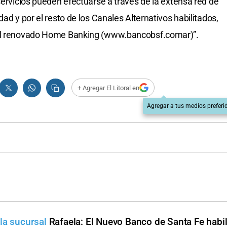
servicios pueden efectuarse a través de la extensa red de
ad y por el resto de los Canales Alternativos habilitados,
 el renovado Home Banking (www.bancobsf.comar)”.
+ Agregar El Litoral en
Agregar a tus medios preferi
la sucursal
Rafaela: El Nuevo Banco de Santa Fe habil