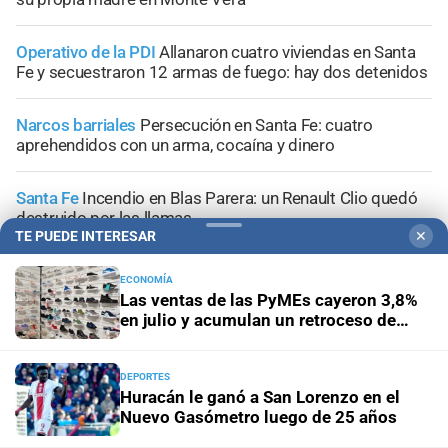
Operativo de la PDI
Allanaron cuatro viviendas en Santa
Fe y secuestraron 12 armas de fuego: hay dos detenidos
Narcos barriales
Persecución en Santa Fe: cuatro
aprehendidos con un arma, cocaína y dinero
Santa Fe
Incendio en Blas Parera: un Renault Clio quedó
destruido por las llamas
TE PUEDE INTERESAR
✕
ECONOMÍA
Las ventas de las PyMEs cayeron 3,8%
en julio y acumulan un retroceso de
+
Información General
2,7% en lo que va del año
DEPORTES
Huracán le ganó a San Lorenzo en el
Nuevo Gasómetro luego de 25 años