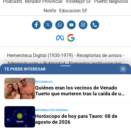
Podcasts
Mirador Provincial
VivíMejor SF
Puerto Negocios
Notife
Educacion SF
Hemeroteca Digital (1930-1979)
-
Receptorías de avisos
-
Administración y Publicidad
-
Elementos institucionales
-
TE PUEDE INTERESAR
✕
Opcionales con El Litoral
-
MediaKit
REGIONALES
Quiénes eran los vecinos de Venado
El Litoral es miembro de:
Tuerto que murieron tras la caída de un
árbol en Mendoza
INFORMACIÓN GENERAL
Horóscopo de hoy para Tauro: 08 de
agosto de 2026
En Asociación con: