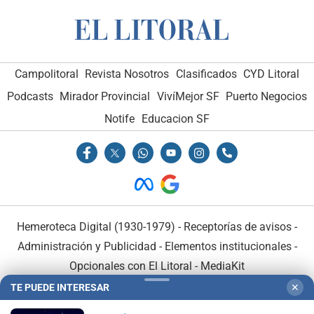
Campolitoral
Revista Nosotros
Clasificados
CYD Litoral
Podcasts
Mirador Provincial
VivíMejor SF
Puerto Negocios
Notife
Educacion SF
Hemeroteca Digital (1930-1979)
-
Receptorías de avisos
-
Administración y Publicidad
-
Elementos institucionales
-
Opcionales con El Litoral
-
MediaKit
TE PUEDE INTERESAR
✕
El Litoral es miembro de: