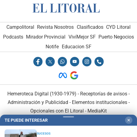
Campolitoral
Revista Nosotros
Clasificados
CYD Litoral
Podcasts
Mirador Provincial
VivíMejor SF
Puerto Negocios
Notife
Educacion SF
Hemeroteca Digital (1930-1979)
-
Receptorías de avisos
-
Administración y Publicidad
-
Elementos institucionales
-
Opcionales con El Litoral
-
MediaKit
TE PUEDE INTERESAR
✕
El Litoral es miembro de:
SUCESOS