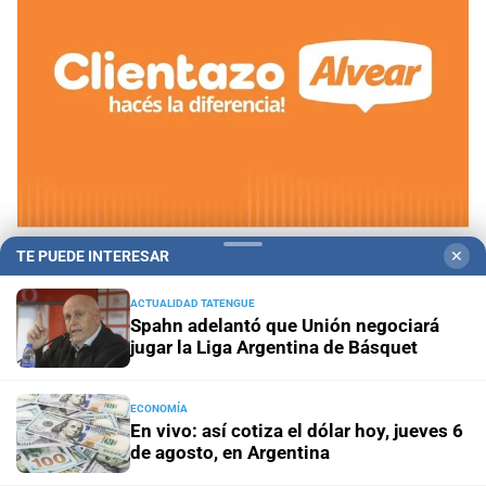
Vigentes hasta el 12 de agosto
Mirá las ofertas en
TE PUEDE INTERESAR
✕
Alvear Supermercados
ACTUALIDAD TATENGUE
Spahn adelantó que Unión negociará
Panorama astrológico
Horóscopo de hoy 6 de agosto de
jugar la Liga Argentina de Básquet
2026
ECONOMÍA
Horóscopo del día
Horóscopo de hoy para Piscis: 06 de
En vivo: así cotiza el dólar hoy, jueves 6
agosto de 2026
de agosto, en Argentina