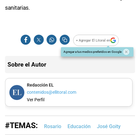
sanitarias.
+ Agregar El Litoral en
Agregar a tus medios preferidos en Google
Sobre el Autor
Redacción EL
contenidos@ellitoral.com
Ver Perfil
#TEMAS:
Rosario
Educación
José Goity