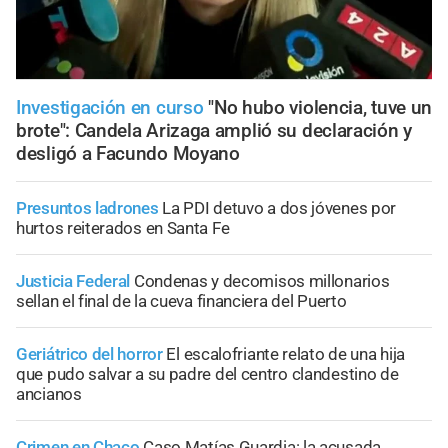
Investigación en curso
"No hubo violencia, tuve un
brote": Candela Arizaga amplió su declaración y
desligó a Facundo Moyano
Presuntos ladrones
La PDI detuvo a dos jóvenes por
hurtos reiterados en Santa Fe
Justicia Federal
Condenas y decomisos millonarios
sellan el final de la cueva financiera del Puerto
Geriátrico del horror
El escalofriante relato de una hija
que pudo salvar a su padre del centro clandestino de
ancianos
Crimen en Chaco
Caso Matías Guardia: la acusada