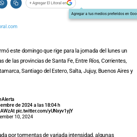
+ Agregar El Litoral en
Agregar a tus medios preferidos en Goo
oral.com
ormó este domingo que rige para la jornada del lunes un
s de las provincias de Santa Fe, Entre Ríos, Corrientes,
amarca, Santiago del Estero, Salta, Jujuy, Buenos Aires y
eAlerta
iembre de 2024 a las 18:04 h
DHAWzAt
pic.twitter.com/yUNxyv1yjY
ember 10, 2024
ada por tormentas de variada intensidad, algunas