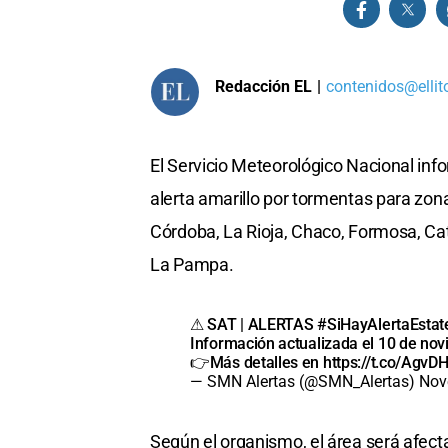
Redacción EL
|
contenidos@ellit
El Servicio Meteorológico Nacional inf
alerta amarillo por tormentas para zona
Córdoba, La Rioja, Chaco, Formosa, Cat
La Pampa.
⚠ SAT | ALERTAS
#SiHayAlertaEstat
Información actualizada el 10 de nov
👉Más detalles en
https://t.co/Agv
— SMN Alertas (@SMN_Alertas)
Nov
Según el organismo, el área será afect