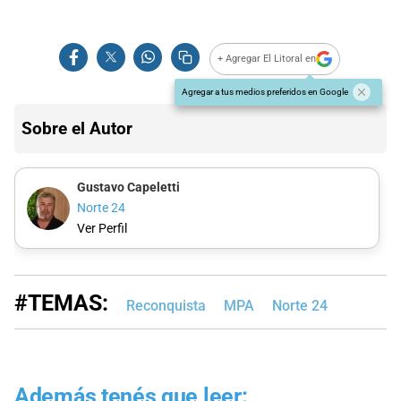
+ Agregar El Litoral en
Agregar a tus medios preferidos en Google
Sobre el Autor
Gustavo Capeletti
Norte 24
Ver Perfil
#TEMAS:
Reconquista
MPA
Norte 24
Además tenés que leer: