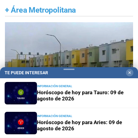
+
Área Metropolitana
TE PUEDE INTERESAR
✕
INFORMACIÓN GENERAL
Horóscopo de hoy para Tauro: 09 de
agosto de 2026
Santa Fe ciudad
Esmeralda Este II: la Villa
INFORMACIÓN GENERAL
Horóscopo de hoy para Aries: 09 de
Suramericana que después de los Juegos será
agosto de 2026
hogar de 346 familias