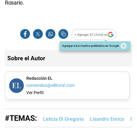
Rosario.
+ Agregar El Litoral en
Agregar a tus medios preferidos en Google
Sobre el Autor
Redacción EL
contenidos@ellitoral.com
Ver Perfil
#TEMAS:
Leticia Di Gregorio
Lisandro Enrico
Ge