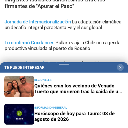
firmantes de "Apurar el Paso"
Jornada de Internacionalización
La adaptación climática:
un desafío integral para Santa Fe y el sur global
Lo confirmó Coudannes
Pullaro viaja a Chile con agenda
productiva vinculada al puerto de Rosario
Proyecto de Losada
Contundente rechazo del
TE PUEDE INTERESAR
✕
radicalismo nacional al dictamen sobre falsas denuncias
REGIONALES
Congreso de la Nación
Ley de Propiedad Privada: cómo
Quiénes eran los vecinos de Venado
votaron Losada, Galaretto y Lewandowski en el Senado
Tuerto que murieron tras la caída de un
árbol en Mendoza
INFORMACIÓN GENERAL
Horóscopo de hoy para Tauro: 08 de
agosto de 2026
+
Área Metropolitana