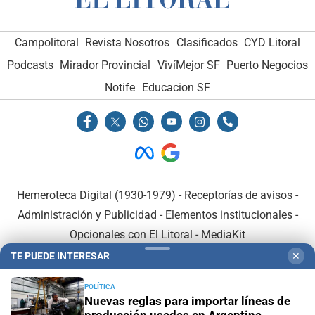
Campolitoral
Revista Nosotros
Clasificados
CYD Litoral
Podcasts
Mirador Provincial
VivíMejor SF
Puerto Negocios
Notife
Educacion SF
Hemeroteca Digital (1930-1979)
-
Receptorías de avisos
-
Administración y Publicidad
-
Elementos institucionales
-
Opcionales con El Litoral
-
MediaKit
TE PUEDE INTERESAR
✕
El Litoral es miembro de:
POLÍTICA
Nuevas reglas para importar líneas de