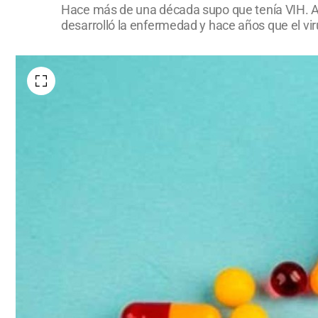
Hace más de una década supo que tenía VIH. A pa
desarrolló la enfermedad y hace años que el vi