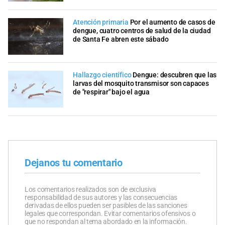
Atención primaria
Por el aumento de casos de
dengue, cuatro centros de salud de la ciudad
de Santa Fe abren este sábado
Hallazgo científico
Dengue: descubren que las
larvas del mosquito transmisor son capaces
de "respirar" bajo el agua
Dejanos tu comentario
Los comentarios realizados son de exclusiva
responsabilidad de sus autores y las consecuencias
derivadas de ellos pueden ser pasibles de las sanciones
legales que correspondan. Evitar comentarios ofensivos o
que no respondan al tema abordado en la información.