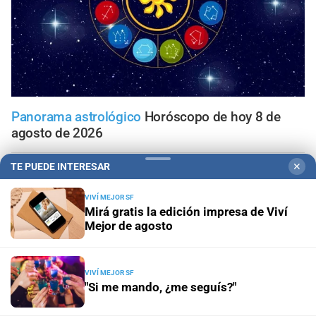
Panorama astrológico
Horóscopo de hoy 8 de
agosto de 2026
TE PUEDE INTERESAR
✕
Horóscopo del día
Horóscopo de hoy para Piscis: 08 de
agosto de 2026
VIVÍ MEJOR SF
Mirá gratis la edición impresa de Viví
Horóscopo del día
Horóscopo de hoy para Acuario: 08
Mejor de agosto
de agosto de 2026
Horóscopo del día
Horóscopo de hoy para Capricornio:
VIVÍ MEJOR SF
"Si me mando, ¿me seguís?"
08 de agosto de 2026