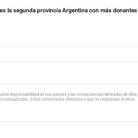
 es la segunda provincia Argentina con más donantes
usiva responsabilidad de sus autores y las consecuencias derivadas de ellos
que correspondan. Evitar comentarios ofensivos o que no respondan al tema