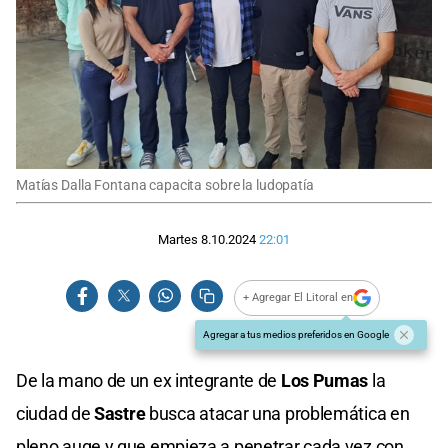
Matías Dalla Fontana capacita sobre la ludopatía
Martes 8.10.2024
22:01
+ Agregar El Litoral en
Agregar a tus medios preferidos en Google
De la mano de un ex integrante de
Los Pumas
la
ciudad de
Sastre
busca atacar una problemática en
pleno auge y que empieza a penetrar cada vez con