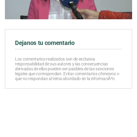
0
seconds
of
0
seconds
Dejanos tu comentario
Los comentarios realizados son de exclusiva
responsabilidad de sus autores y las consecuencias
derivadas de ellos pueden ser pasibles de las sanciones
legales que correspondan. Evitar comentarios ofensivos o
que no respondan al tema abordado en la informaciÃ³n.