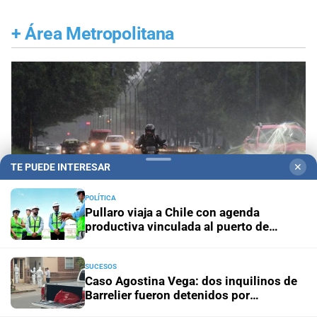
+
Área Metropolitana
TE PUEDE INTERESAR
✕
POLÍTICA
Pullaro viaja a Chile con agenda
productiva vinculada al puerto de
Rosario
SUCESOS
Gestión de Riesgo
Fenómeno El Niño: así es el
Caso Agostina Vega: dos inquilinos de
portal informativo que lanzó la ciudad de Santa Fe
Barrelier fueron detenidos por
encubrimiento agravado