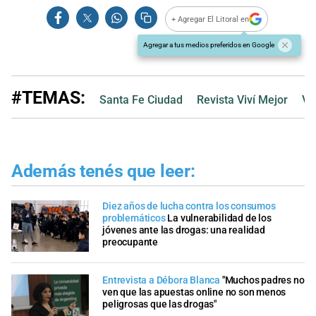
+ Agregar El Litoral en
Agregar a tus medios preferidos en Google
#TEMAS:
Santa Fe Ciudad
Revista Viví Mejor
Vi
Además tenés que leer:
Diez años de lucha contra los consumos
problemáticos
La vulnerabilidad de los
jóvenes ante las drogas: una realidad
preocupante
Entrevista a Débora Blanca
"Muchos padres no
ven que las apuestas online no son menos
peligrosas que las drogas"