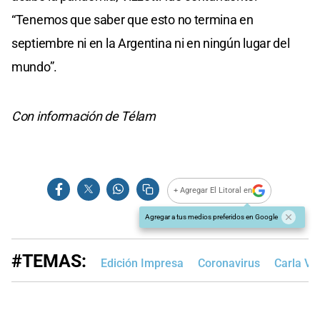
“Tenemos que saber que esto no termina en
septiembre ni en la Argentina ni en ningún lugar del
mundo”.
Con información de Télam
+ Agregar El Litoral en
Agregar a tus medios preferidos en Google
#TEMAS:
Edición Impresa
Coronavirus
Carla Viz