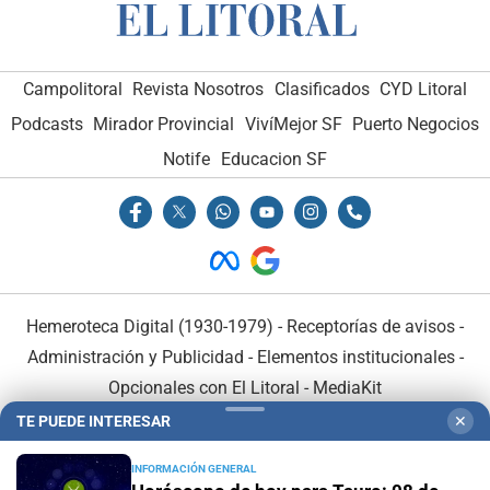
Campolitoral
Revista Nosotros
Clasificados
CYD Litoral
Podcasts
Mirador Provincial
VivíMejor SF
Puerto Negocios
Notife
Educacion SF
Hemeroteca Digital (1930-1979)
-
Receptorías de avisos
-
Administración y Publicidad
-
Elementos institucionales
-
Opcionales con El Litoral
-
MediaKit
TE PUEDE INTERESAR
✕
El Litoral es miembro de:
INFORMACIÓN GENERAL