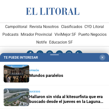
Campolitoral
Revista Nosotros
Clasificados
CYD Litoral
Podcasts
Mirador Provincial
VivíMejor SF
Puerto Negocios
Notife
Educacion SF
TE PUEDE INTERESAR
✕
OPINIÓN
Mundos paralelos
Hemeroteca Digital (1930-1979)
-
Receptorías de avisos
-
Administración y Publicidad
-
Elementos institucionales
-
SUCESOS
Opcionales con El Litoral
-
MediaKit
Hallaron sin vida al kitesurfista que era
buscado desde el jueves en la Laguna
Setúbal
El Litoral es miembro de: