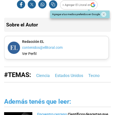
+ Agregar El Litoral en
Agregar a tus medios preferidos en Google
Sobre el Autor
Redacción EL
contenidos@ellitoral.com
Ver Perfil
#TEMAS:
Ciencia
Estados Unidos
Tecno
Además tenés que leer:
Encuentro cercano
Científicos descartan que