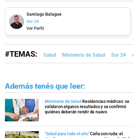
Santiago Balague
Sur 24
Ver Perfil
#TEMAS:
Salud
Ministerio de Salud
Sur 24
An
Además tenés que leer:
Ministerio de Salud
Residencias médicas: se
validaron algunos resultados y se confirmó
quiénes deberán rendir de nuevo
"Salud para todo el año"
Caña con ruda: el