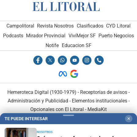
Campolitoral
Revista Nosotros
Clasificados
CYD Litoral
Podcasts
Mirador Provincial
VivíMejor SF
Puerto Negocios
Notife
Educacion SF
Hemeroteca Digital (1930-1979)
-
Receptorías de avisos
-
Administración y Publicidad
-
Elementos institucionales
-
Opcionales con El Litoral
-
MediaKit
TE PUEDE INTERESAR
✕
El Litoral es miembro de:
NOSOTROS