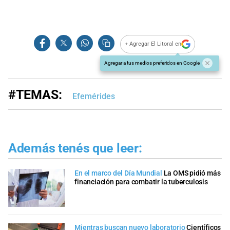
+ Agregar El Litoral en
Agregar a tus medios preferidos en Google
#TEMAS:
Efemérides
Además tenés que leer:
En el marco del Día Mundial
La OMS pidió más
financiación para combatir la tuberculosis
Mientras buscan nuevo laboratorio
Científicos