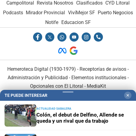
Campolitoral
Revista Nosotros
Clasificados
CYD Litoral
Podcasts
Mirador Provincial
VivíMejor SF
Puerto Negocios
Notife
Educacion SF
Hemeroteca Digital (1930-1979)
-
Receptorías de avisos
-
Administración y Publicidad
-
Elementos institucionales
-
Opcionales con El Litoral
-
MediaKit
TE PUEDE INTERESAR
✕
El Litoral es miembro de:
ACTUALIDAD SABALERA
Colón, el debut de Delfino, Allende se
queda y un rival que da trabajo