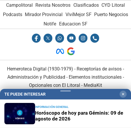
Campolitoral
Revista Nosotros
Clasificados
CYD Litoral
Podcasts
Mirador Provincial
VivíMejor SF
Puerto Negocios
Notife
Educacion SF
Hemeroteca Digital (1930-1979)
-
Receptorías de avisos
-
Administración y Publicidad
-
Elementos institucionales
-
Opcionales con El Litoral
-
MediaKit
TE PUEDE INTERESAR
✕
El Litoral es miembro de:
INFORMACIÓN GENERAL
Horóscopo de hoy para Géminis: 09 de
agosto de 2026