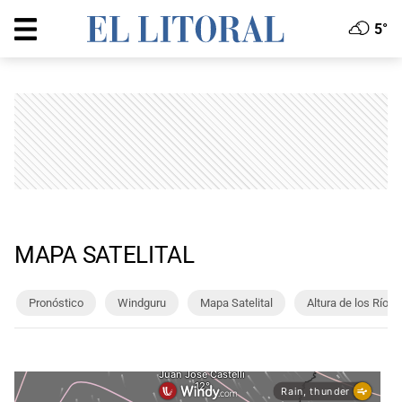
5°
MAPA SATELITAL
Pronóstico
Windguru
Mapa Satelital
Altura de los Ríos