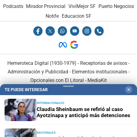
Podcasts
Mirador Provincial
VivíMejor SF
Puerto Negocios
Notife
Educacion SF
Hemeroteca Digital (1930-1979)
-
Receptorías de avisos
-
Administración y Publicidad
-
Elementos institucionales
-
Opcionales con El Litoral
-
MediaKit
TE PUEDE INTERESAR
✕
El Litoral es miembro de:
INTERNACIONALES
Claudia Sheinbaum se refirió al caso
Ayotzinapa y anticipó más detenciones
NACIONALES
En Asociación con: