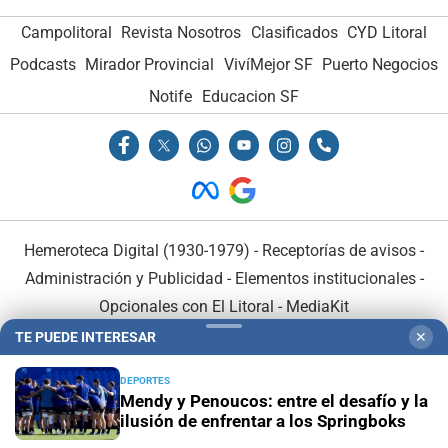
Campolitoral
Revista Nosotros
Clasificados
CYD Litoral
Podcasts
Mirador Provincial
VivíMejor SF
Puerto Negocios
Notife
Educacion SF
Hemeroteca Digital (1930-1979)
-
Receptorías de avisos
-
Administración y Publicidad
-
Elementos institucionales
-
Opcionales con El Litoral
-
MediaKit
TE PUEDE INTERESAR
✕
El Litoral es miembro de:
DEPORTES
Mendy y Penoucos: entre el desafío y la
ilusión de enfrentar a los Springboks