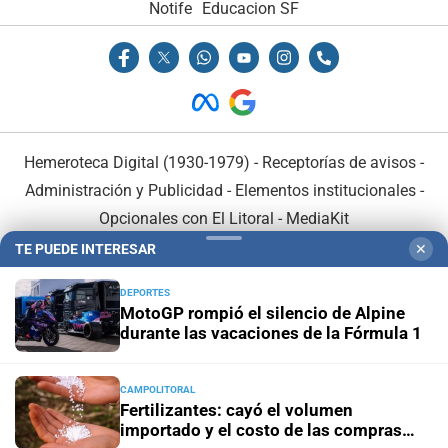
Notife
Educacion SF
Hemeroteca Digital (1930-1979)
-
Receptorías de avisos
-
Administración y Publicidad
-
Elementos institucionales
-
Opcionales con El Litoral
-
MediaKit
TE PUEDE INTERESAR
✕
El Litoral es miembro de:
DEPORTES
MotoGP rompió el silencio de Alpine
durante las vacaciones de la Fórmula 1
CAMPOLITORAL
En Asociación con:
Fertilizantes: cayó el volumen
importado y el costo de las compras