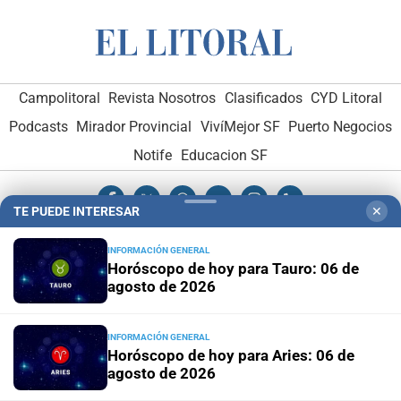
Campolitoral
Revista Nosotros
Clasificados
CYD Litoral
Podcasts
Mirador Provincial
VivíMejor SF
Puerto Negocios
Notife
Educacion SF
TE PUEDE INTERESAR
✕
INFORMACIÓN GENERAL
Horóscopo de hoy para Tauro: 06 de
agosto de 2026
Hemeroteca Digital (1930-1979)
-
Receptorías de avisos
-
Administración y Publicidad
-
Elementos institucionales
-
INFORMACIÓN GENERAL
Opcionales con El Litoral
-
MediaKit
Horóscopo de hoy para Aries: 06 de
agosto de 2026
El Litoral es miembro de: