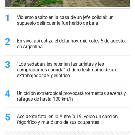
1
Violento asalto en la casa de un jefe policial: un
supuesto delincuente fue herido de bala
2
En vivo: así cotiza el dólar hoy, miércoles 5 de agosto,
en Argentina
3
"Los sedaban, les retenían las tarjetas y les
comprábamos comida": el duro testimonio de un
extrabajador del geriátrico
4
Un ciclón extratropical provocará tormentas severas y
ráfagas de hasta 100 km/h
5
Accidente fatal en la Autovía 19: volcó un camión
frigorífico y murió uno de sus ocupantes