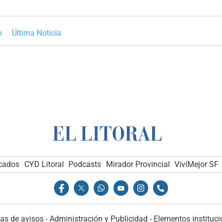
o
Última Noticia
icados
CYD Litoral
Podcasts
Mirador Provincial
VivíMejor SF
as de avisos
-
Administración y Publicidad
-
Elementos instituci