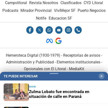
Campolitoral
Revista Nosotros
Clasificados
CYD Litoral
Podcasts
Mirador Provincial
VivíMejor SF
Puerto Negocios
Notife
Educacion SF
Hemeroteca Digital (1930-1979)
-
Receptorías de avisos
-
Administración y Publicidad
-
Elementos institucionales
-
Opcionales con El Litoral
-
MediaKit
TE PUEDE INTERESAR
✕
El Litoral es miembro de:
SHOW
Zulma Lobato fue encontrada en
situación de calle en Paraná