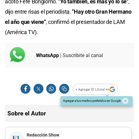
acotó Fefe Bongiorno.
"Yo también, es más yo lo sé"
,
dijo entre risas el periodista.
"Hay otro Gran Hermano
el año que viene"
, confirmó el presentador de LAM
(América TV).
WhatsApp
| Suscribite al canal
+ Agregar El Litoral en
Agregar a tus medios preferidos en Google
Sobre el Autor
Redacción Show