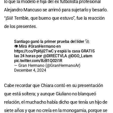
lo que la modelo e hija del ex futbolista profesional
Alejandro Mancuso se arrimó para sujetarlo y besarlo.
“¡Siii! Terrible, que bueno que estuvo”, fue la reacción
de los presentes.
Santiago ganó la primer prueba del líder 🚀
👁 Mirá
#GranHermano
en
https://t.co/Ppl6ji2TwC
y espiá la casa GRATIS
las 24 horas por
@DIRECTVLA
@DGO_Latam
pic.twitter.com/8zB1Q02i1R
— Gran Hermano (@GranHermanoAr)
December 4, 2024
Cabe recordar que Chiara contó en su presentación
que está soltera; y aunque Giuliano no blanqueó
relación, el muchacho había dicho que tenía un hijo de
siete años y que no creía en la monogamia, porque se