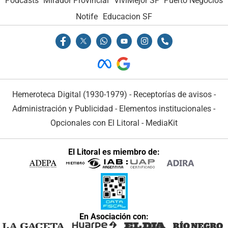
Podcasts
Mirador Provincial
VivíMejor SF
Puerto Negocios
Notife
Educacion SF
Hemeroteca Digital (1930-1979)
-
Receptorías de avisos
-
Administración y Publicidad
-
Elementos institucionales
-
Opcionales con El Litoral
-
MediaKit
El Litoral es miembro de:
En Asociación con: