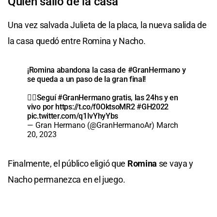
Quién salió de la casa
Una vez salvada Julieta de la placa, la nueva salida de
la casa quedó entre Romina y Nacho.
¡Romina abandona la casa de
#GranHermano
y
se queda a un paso de la gran final!
👉🏼Seguí
#GranHermano
gratis, las 24hs y en
vivo por
https://t.co/f0OktsoMR2
#GH2022
pic.twitter.com/q1IvYhyYbs
— Gran Hermano (@GranHermanoAr)
March
20, 2023
Finalmente, el público eligió que
Romina
se vaya y
Nacho permanezca en el juego.