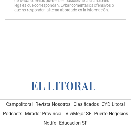
derivadas de ellos pueden ser pasibles de las sanciones
legales que correspondan. Evitar comentarios ofensivos o
que no respondan al tema abordado en la información.
Campolitoral
Revista Nosotros
Clasificados
CYD Litoral
Podcasts
Mirador Provincial
VivíMejor SF
Puerto Negocios
Notife
Educacion SF