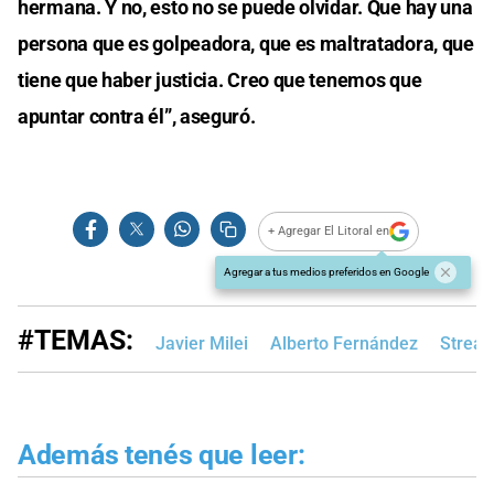
hermana. Y no, esto no se puede olvidar. Que hay una
persona que es golpeadora, que es maltratadora, que
tiene que haber justicia. Creo que tenemos que
apuntar contra él”, aseguró.
+ Agregar El Litoral en
Agregar a tus medios preferidos en Google
#TEMAS:
Javier Milei
Alberto Fernández
Strea
Además tenés que leer: