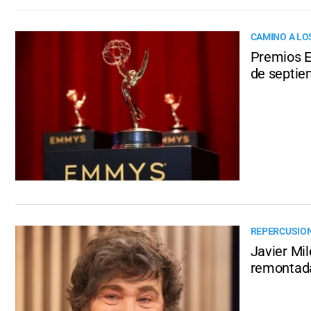
CAMINO A L
Premios E
de septie
REPERCUSIO
Javier Mil
remontada