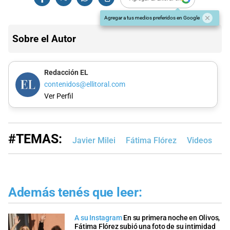
Agregar a tus medios preferidos en Google
Sobre el Autor
Redacción EL
contenidos@ellitoral.com
Ver Perfil
#TEMAS:
Javier Milei
Fátima Flórez
Videos
Es
Además tenés que leer:
A su Instagram
En su primera noche en Olivos,
Fátima Flórez subió una foto de su intimidad