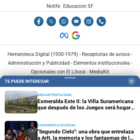
Notife
Educacion SF
Hemeroteca Digital (1930-1979)
-
Receptorías de avisos
-
Administración y Publicidad
-
Elementos institucionales
-
Opcionales con El Litoral
-
MediaKit
TE PUEDE INTERESAR
✕
El Litoral es miembro de:
ÁREA METROPOLITANA
Esmeralda Este II: la Villa Suramericana
que después de los Juegos será hogar
de 346 familias
ESCENARIOS & SOCIEDAD
En Asociación con:
"Segundo Cielo": una obra que entrelaza
a Arlt, la memoria y los fantasmas de la