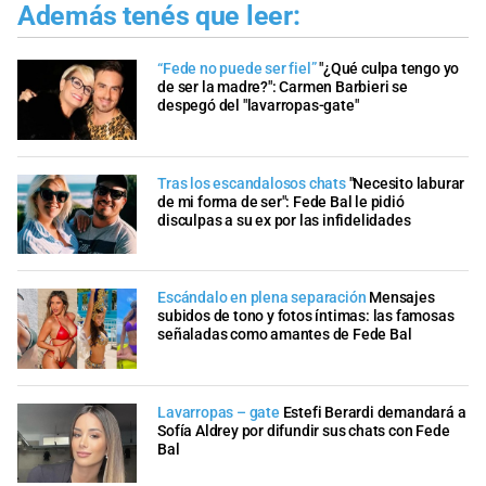
Además tenés que leer:
“Fede no puede ser fiel”
"¿Qué culpa tengo yo
de ser la madre?": Carmen Barbieri se
despegó del "lavarropas-gate"
Tras los escandalosos chats
"Necesito laburar
de mi forma de ser": Fede Bal le pidió
disculpas a su ex por las infidelidades
Escándalo en plena separación
Mensajes
subidos de tono y fotos íntimas: las famosas
señaladas como amantes de Fede Bal
Lavarropas – gate
Estefi Berardi demandará a
Sofía Aldrey por difundir sus chats con Fede
Bal