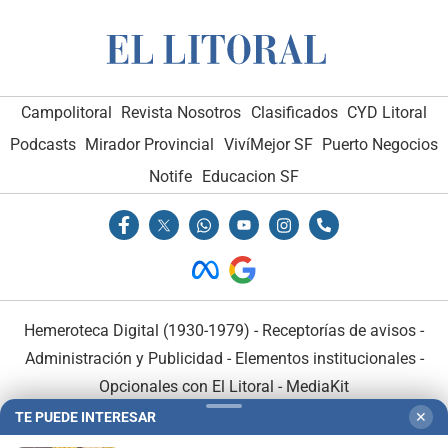
Campolitoral
Revista Nosotros
Clasificados
CYD Litoral
Podcasts
Mirador Provincial
VivíMejor SF
Puerto Negocios
Notife
Educacion SF
Hemeroteca Digital (1930-1979)
-
Receptorías de avisos
-
Administración y Publicidad
-
Elementos institucionales
-
Opcionales con El Litoral
-
MediaKit
TE PUEDE INTERESAR
✕
El Litoral es miembro de: