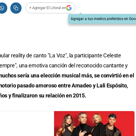
+ Agregar El Litoral en
Agregar a tus medios preferidos en Goo
lar reality de canto "La Voz", la participante Celeste
siempre", una emotiva canción del reconocido cantante y
uchos sería una elección musical más, se convirtió en el
 notorio pasado amoroso entre Amadeo y Lali Espósito,
os y finalizaron su relación en 2015.