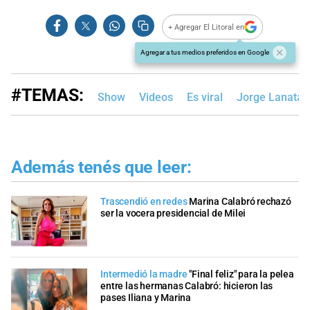
+ Agregar El Litoral en
Agregar a tus medios preferidos en Google
#TEMAS:
Show
Videos
Es viral
Jorge Lanata
Además tenés que leer:
Trascendió en redes
Marina Calabró rechazó
ser la vocera presidencial de Milei
Intermedió la madre
"Final feliz" para la pelea
entre las hermanas Calabró: hicieron las
pases Iliana y Marina