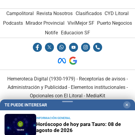
Campolitoral
Revista Nosotros
Clasificados
CYD Litoral
Podcasts
Mirador Provincial
VivíMejor SF
Puerto Negocios
Notife
Educacion SF
Hemeroteca Digital (1930-1979)
-
Receptorías de avisos
-
Administración y Publicidad
-
Elementos institucionales
-
Opcionales con El Litoral
-
MediaKit
TE PUEDE INTERESAR
✕
El Litoral es miembro de:
INFORMACIÓN GENERAL
Horóscopo de hoy para Tauro: 08 de
agosto de 2026