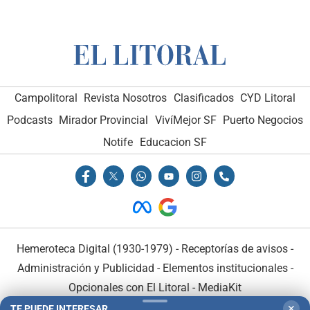
Campolitoral
Revista Nosotros
Clasificados
CYD Litoral
Podcasts
Mirador Provincial
VivíMejor SF
Puerto Negocios
Notife
Educacion SF
Hemeroteca Digital (1930-1979)
-
Receptorías de avisos
-
Administración y Publicidad
-
Elementos institucionales
-
Opcionales con El Litoral
-
MediaKit
TE PUEDE INTERESAR
✕