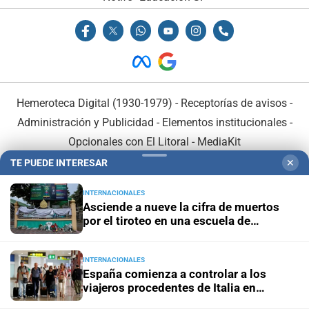
Hemeroteca Digital (1930-1979)
-
Receptorías de avisos
-
Administración y Publicidad
-
Elementos institucionales
-
Opcionales con El Litoral
-
MediaKit
TE PUEDE INTERESAR
✕
El Litoral es miembro de:
INTERNACIONALES
Asciende a nueve la cifra de muertos
por el tiroteo en una escuela de
Tailandia
INTERNACIONALES
En Asociación con:
España comienza a controlar a los
viajeros procedentes de Italia en
aeropuertos y fronteras