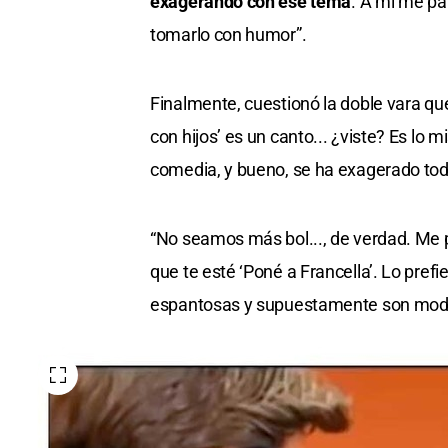
exagerando con ese tema
. A mí me p
tomarlo con humor”.
Finalmente, cuestionó la doble vara qu
con hijos’ es un canto... ¿viste? Es lo
comedia, y bueno, se ha exagerado tod
“No seamos más bol..., de verdad. Me 
que te esté ‘Poné a Francella’. Lo pref
espantosas y supuestamente son mode