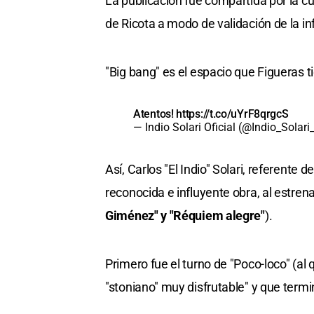
La publicación fue compartida por la c
de Ricota a modo de validación de la i
"Big bang" es el espacio que Figueras 
Atentos!
https://t.co/uYrF8qrgcS
— Indio Solari Oficial (@Indio_Solar
Así, Carlos "El Indio" Solari, referente 
reconocida e influyente obra, al estren
Giménez" y "Réquiem alegre"
).
Primero fue el turno de "Poco-loco" (al 
"stoniano" muy disfrutable" y que term