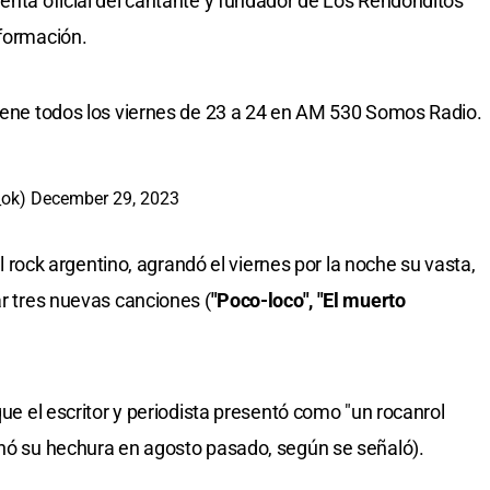
uenta oficial del cantante y fundador de Los Rendonditos
nformación.
tiene todos los viernes de 23 a 24 en AM 530 Somos Radio.
i_ok)
December 29, 2023
del rock argentino, agrandó el viernes por la noche su vasta,
ar tres nuevas canciones (
"Poco-loco", "El muerto
que el escritor y periodista presentó como "un rocanrol
inó su hechura en agosto pasado, según se señaló).