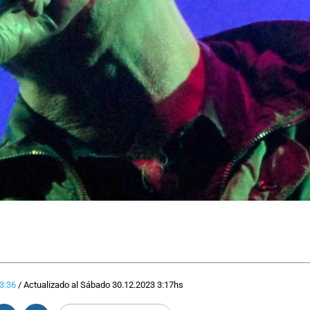
3:36
/
Actualizado al
Sábado 30.12.2023
3:17
hs